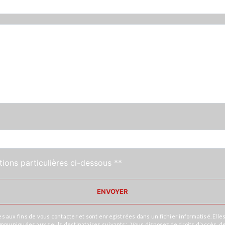
tions particulières ci-dessous **
ENVOYER
x fins de vous contacter et sont enregistrées dans un fichier informatisé. Elles 
niquées aux seuls destinataires suivants: . Vous disposez de droits d’accès, de rec