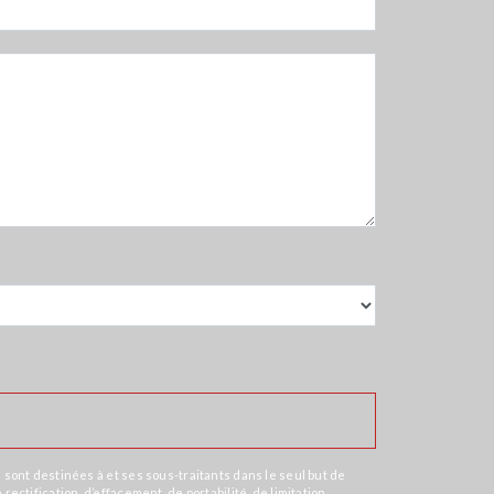
sont destinées à et ses sous-traitants dans le seul but de
tification, d’effacement, de portabilité, de limitation,