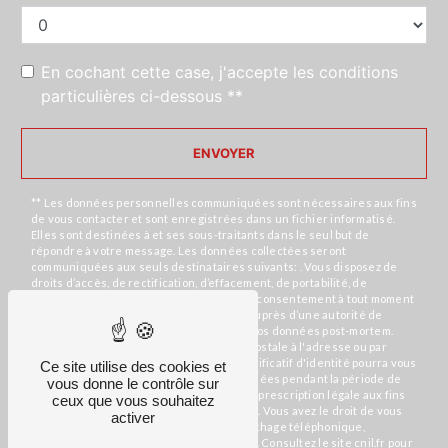
En cochant cette case, j'accepte les conditions
particulières ci-dessous **
ENVOYER
** Les données personnelles communiquées sont nécessaires aux fins
de vous contacter et sont enregistrées dans un fichier informatisé.
Elles sont destinées à et ses sous-traitants dans le seul but de
répondre à votre message. Les données collectées seront
communiquées aux seuls destinataires suivants: . Vous disposez de
droits d’accès, de rectification, d’effacement, de portabilité, de
limitation, d’opposition, de retrait de votre consentement à tout moment
et du droit d’introduire une réclamation auprès d’une autorité de
contrôle, ainsi que d’organiser le sort de vos données post-mortem.
Vous pouvez exercer ces droits par voie postale à l'adresse ou par
courrier électronique à l'adresse . Un justificatif d'identité pourra vous
Ce site utilise des cookies et
être demandé. Nous conservons vos données pendant la période de
vous donne le contrôle sur
prise de contact puis pendant la durée de prescription légale aux fins
ceux que vous souhaitez
probatoires et de gestion des contentieux. Vous avez le droit de vous
activer
inscrire sur la liste d'opposition au démarchage téléphonique,
disponible à cette adresse:
Bloctel.gouv.fr
. Consultez le site cnil.fr pour