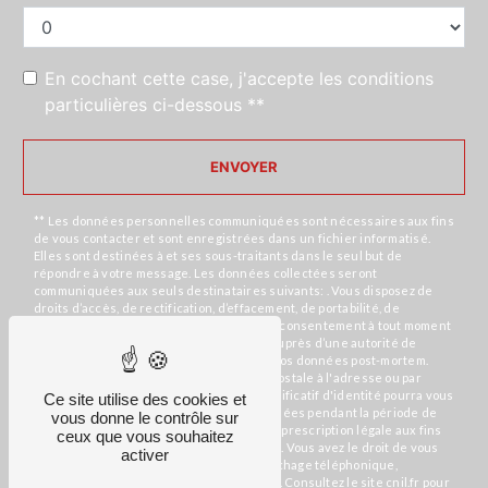
En cochant cette case, j'accepte les conditions
particulières ci-dessous **
ENVOYER
** Les données personnelles communiquées sont nécessaires aux fins
de vous contacter et sont enregistrées dans un fichier informatisé.
Elles sont destinées à et ses sous-traitants dans le seul but de
répondre à votre message. Les données collectées seront
communiquées aux seuls destinataires suivants: . Vous disposez de
droits d’accès, de rectification, d’effacement, de portabilité, de
limitation, d’opposition, de retrait de votre consentement à tout moment
et du droit d’introduire une réclamation auprès d’une autorité de
contrôle, ainsi que d’organiser le sort de vos données post-mortem.
Vous pouvez exercer ces droits par voie postale à l'adresse ou par
courrier électronique à l'adresse . Un justificatif d'identité pourra vous
Ce site utilise des cookies et
être demandé. Nous conservons vos données pendant la période de
vous donne le contrôle sur
prise de contact puis pendant la durée de prescription légale aux fins
ceux que vous souhaitez
probatoires et de gestion des contentieux. Vous avez le droit de vous
activer
inscrire sur la liste d'opposition au démarchage téléphonique,
disponible à cette adresse:
Bloctel.gouv.fr
. Consultez le site cnil.fr pour