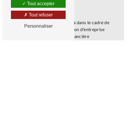
Tout accepter
Tout refuser
Constitution de dossiers
dans le cadre de
Personnaliser
création et d'implantation d'entreprise
Analyse de structure financière
Établissement de plans de trésorerie
Construction de plans de financement à
moyen et long terme
Assistance sur le choix des modes de
financement et établissement de dossier de
crédit
Tableau d'emplois et de ressources
(historique et prévisionnel)
Centralisation des bilans : collecte et
diffusion des bilans aux organismes
financiers.