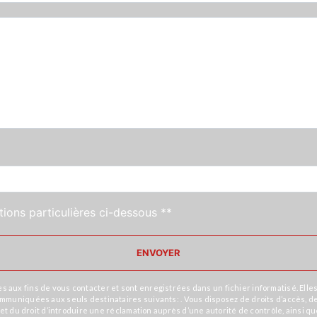
tions particulières ci-dessous **
ENVOYER
x fins de vous contacter et sont enregistrées dans un fichier informatisé. Elles 
niquées aux seuls destinataires suivants: . Vous disposez de droits d’accès, de rec
et du droit d’introduire une réclamation auprès d’une autorité de contrôle, ainsi q