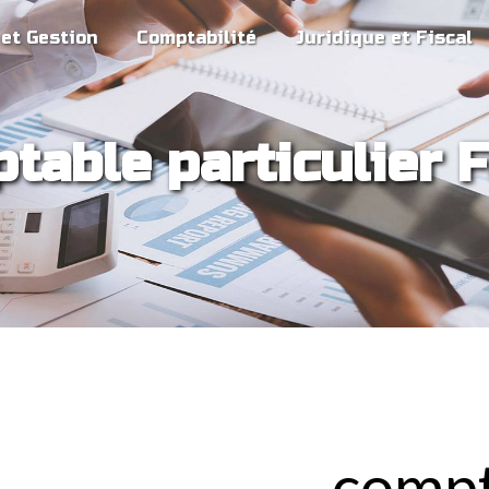
 et Gestion
Comptabilité
Juridique et Fiscal
table particulier 
compt