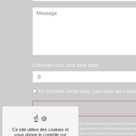
Combien font cinq plus deux
En cochant cette case, j'accepte les condi
** Les données personnelles communiquées sont nécessaires au
répondre à votre message. Les données collectées seront commu
Ce site utilise des cookies et
d’opposition, de retrait de votre consentement à tout moment 
vous donne le contrôle sur